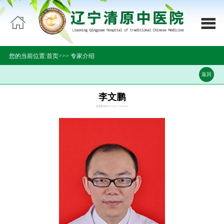

网站首页


医院概况
您的当前位置:
首页>>
>
专家介绍
科室导航
返回
领导团队
李文鹏
发表时间2017/1/17 13:50:55
新闻中心
专家介绍
通知公告
医疗设备
就医指南