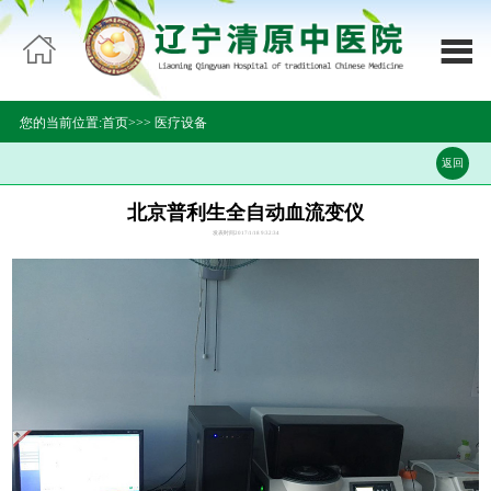

网站首页


医院概况
您的当前位置:
首页>>
>
医疗设备
科室导航
返回
领导团队
北京普利生全自动血流变仪
发表时间2017/1/18 9:32:34
新闻中心
专家介绍
通知公告
医疗设备
就医指南