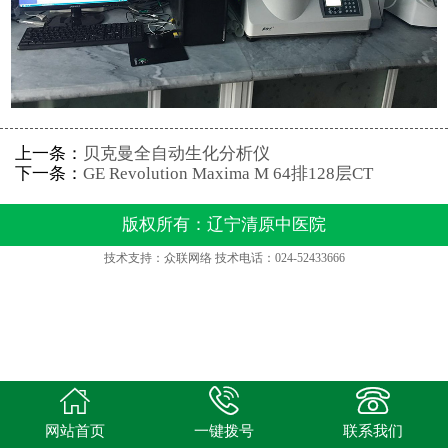
在线视频
党建工作
名老中医工作室
上一条：
贝克曼全自动生化分析仪
下一条：
GE Revolution Maxima M 64排128层CT
便民邮箱
版权所有：辽宁清原中医院
反诈宣传
技术支持：众联网络 技术电话：024-52433666



网站首页
一键拨号
联系我们