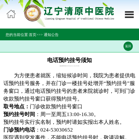

网站首页


医院概况
您的当前位置:
首页>>
>
通知公告
科室导航
返回
领导团队
电话预约挂号须知
发表时间2020/4/24 10:29:08
新闻中心
为方便患者就医，缩短候诊时间，我院为患者提供电
话预约挂号服务，并在门诊一楼挂号处增开“预约挂号”服
专家介绍
务窗口，通过电话预约挂号的患者来院就诊时，可到门诊
收款预约挂号窗口获得预约挂号。
通知公告
取号地点：
门诊收款预约挂号窗口
预约挂号时间
：周一至周五13:00-16.30。
医疗设备
预约挂号实行实名制，预约时请如实报出本人姓名。
门诊预约电话
：024-53030652
就医指南
医院遇到突发事件，不能电话预约挂号时，敬请谅解。