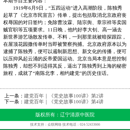
本期节目主要内容：
1919年6月9日，“五四运动”进入高潮阶段，陈独秀
在线视频
起草了《北京市民宣言》传单，提出包括取消北京政府丧
权辱国的对日签约；免除曹汝霖、陆宗舆、章宗祥等卖国
党建工作
贼官职等五项要求。11日晚，他约好李大钊、高一涵去
新世界游艺场散发传单。不料，一到那里就被暗探跟踪，
名老中医工作室
在屋顶花园撒传单时当即被警察拘捕。北京政府原本以为
逮捕了陈独秀，便可以遏制新思想、新文化的传播，便可
便民邮箱
以压抑风起云涌的反帝爱国运动。北京当局本意是想控制
陈独秀，却想不到适得其反，逼出了陈独秀到上海的秘密
反诈宣传
旅程，成就了“南陈北李，相约建党”的历史佳话。
上一条：
建党百年｜《党史故事100讲》第2讲
下一条：
建党百年｜《党史故事100讲》第4讲
版权所有：辽宁清原中医院
技术支持：众联网络 技术电话：024-52433666