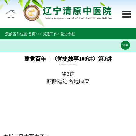

网站首页


医院概况
您的当前位置:
首页>>
>
党建工作
>
党史专栏
科室导航
返回
领导团队
建党百年｜《党史故事100讲》第3讲
发表时间2021/6/2 11:00:01
新闻中心
第3讲
酝酿建党 各地响应
专家介绍
通知公告
医疗设备
就医指南