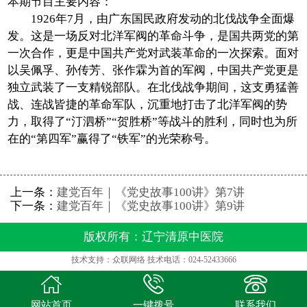
本期节目主要内容：
1926年7月，由广东国民政府发动的北伐战争全面爆
在线视频
发。这是一场反对北洋军阀的革命斗争，是国共两党的第
一次合作，更是中国共产党对武装革命的一次探索。面对
党建工作
以吴佩孚、孙传芳、张作霖为首的军阀，中国共产党更是
独立武装了一支精锐部队。在北伐战争期间，这支勇猛善
名老中医工作室
战、连战皆捷的革命军队，沉重地打击了北洋军阀的势
力，取得了“汀泗桥”“贺胜桥”等战斗的胜利，同时也为所
便民邮箱
在的“第四军”赢得了“铁军”的光荣称号。
反诈宣传
上一条：
建党百年｜《党史故事100讲》第7讲
下一条：
建党百年｜《党史故事100讲》第9讲
版权所有：辽宁清原中医院
技术支持：众联网络 技术电话：024-52433666



网站首页
一键拨号
联系我们