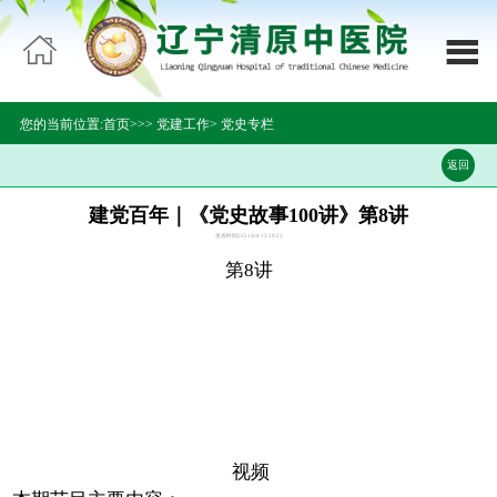

网站首页


医院概况
您的当前位置:
首页>>
>
党建工作
>
党史专栏
科室导航
返回
领导团队
建党百年｜《党史故事100讲》第8讲
发表时间2021/6/4 15:19:21
新闻中心
第8讲
专家介绍
通知公告
医疗设备
视频
就医指南