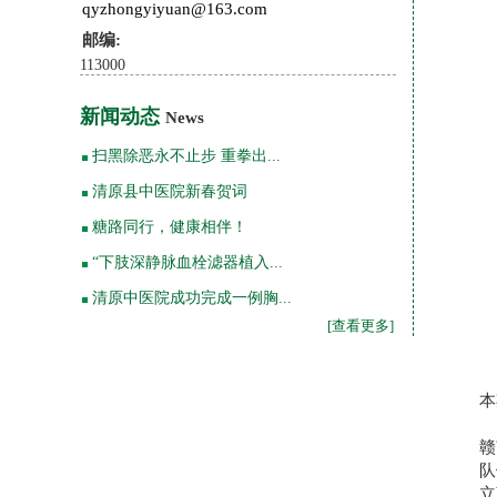
qyzhongyiyuan@163.com
邮编:
113000
新闻动态
News
扫黑除恶永不止步 重拳出...
清原县中医院新春贺词
糖路同行，健康相伴！
“下肢深静脉血栓滤器植入...
清原中医院成功完成一例胸...
[查看更多]
本
赣
队
立