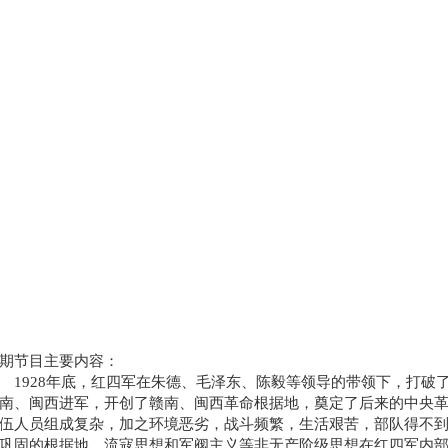
期节目主要内容：
1928年底，红四军在朱德、毛泽东、陈毅等领导的带领下，打破了
南、闽西进军，开创了赣南、闽西革命根据地，奠定了后来的中央
伍人员组成复杂，加之环境恶劣，战斗频繁，生活艰苦，部队得不
巩固的根据地，流寇思想和军阀主义等非无产阶级思想在红四军内