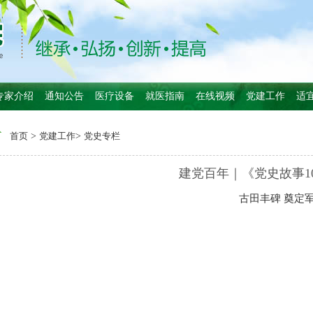
专家介绍
通知公告
医疗设备
就医指南
在线视频
党建工作
适
首页
>
党建工作
>
党史专栏
建党百年｜《党史故事10
古田丰碑 奠定