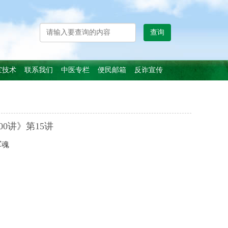
查询
宜技术
联系我们
中医专栏
便民邮箱
反诈宣传
0讲》第15讲
军魂